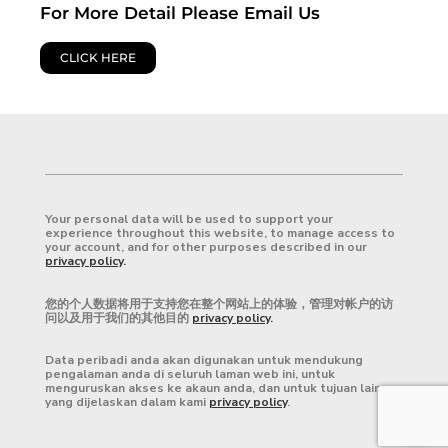
For More Detail Please Email Us
CLICK HERE
Your personal data will be used to support your
experience throughout this website, to manage access to
your account, and for other purposes described in our
privacy policy
.
您的个人数据将用于支持您在整个网站上的体验，管理对帐户的访
问以及用于我们的其他目的
privacy policy
.
Data peribadi anda akan digunakan untuk mendukung
pengalaman anda di seluruh laman web ini, untuk
menguruskan akses ke akaun anda, dan untuk tujuan lain
yang dijelaskan dalam kami
privacy polic
y
.