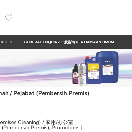
DUK
GENERAL ENQUIRY 一般咨询 PERTANYAAN UMUM
/ Pejabat (Pembersih Premis)
Premises Cleaning) / 家用/办公室
Pembersih Premis)
,
Promotions |