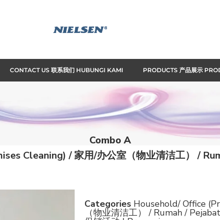
CONTACT US 联系我们 HUBUNGI KAMI
PRODUCTS 产品展示 PRO
Combo A
remises Cleaning) / 家用/办公室（物业清洁工） / Rumah 
Categories
Household/ Office (
（物业清洁工） / Rumah / Pejabat (