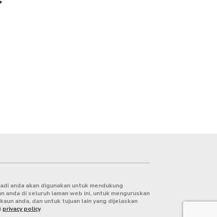
s
badi anda akan digunakan untuk mendukung
 anda di seluruh laman web ini, untuk menguruskan
kaun anda, dan untuk tujuan lain yang dijelaskan
i
privacy polic
y
.