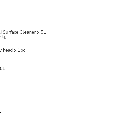
i Surface Cleaner x 5L
 5kg
y head x 1pc
5L